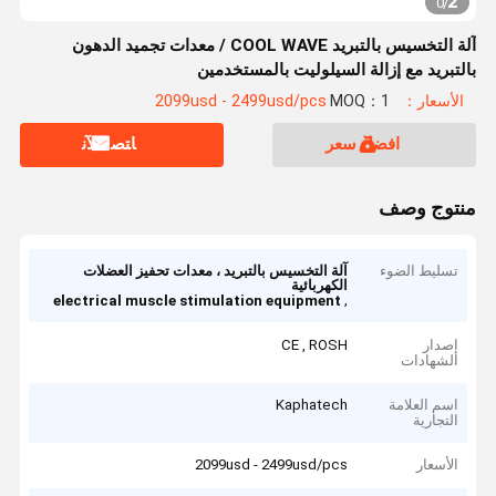
2
0
/
آلة التخسيس بالتبريد COOL WAVE / معدات تجميد الدهون
بالتبريد مع إزالة السيلوليت بالمستخدمين
الأسعار：2099usd - 2499usd/pcs
MOQ：1
افضل سعر
ﺎﺘﺼﻟ ﺍﻶﻧ
منتوج وصف
تسليط الضوء
آلة التخسيس بالتبريد ، معدات تحفيز العضلات
الكهربائية
,
electrical muscle stimulation equipment
إصدار
CE , ROSH
الشهادات
اسم العلامة
Kaphatech
التجارية
الأسعار
2099usd - 2499usd/pcs