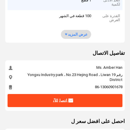
الحد الأدنى
1 قطع
لكمية
القدرة على
100 قطعة في الشهر
العرض
عرض المزيد
تفاصيل الاتصال
Ms. Amber Han
رقم 19 Yongxu Industry park ، No.23 Hejing Road ، Liwan
District
86-13060901678
ﺎﺘﺼﻟ ﺍﻶﻧ
احصل على افضل سعر ل