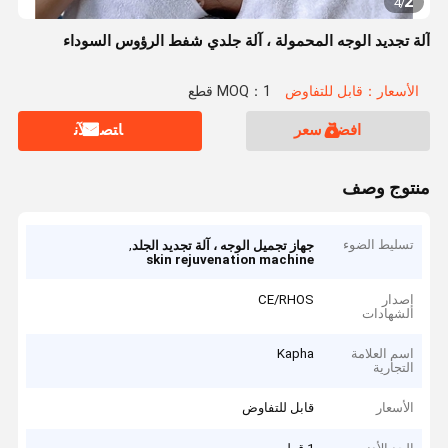
2
4
/
آلة تجديد الوجه المحمولة ، آلة جلدي شفط الرؤوس السوداء
الأسعار：قابل للتفاوض
MOQ：1 قطع
افضل سعر
ﺎﺘﺼﻟ ﺍﻶﻧ
منتوج وصف
تسليط الضوء
,
جهاز تجميل الوجه ، آلة تجديد الجلد
skin rejuvenation machine
إصدار
CE/RHOS
الشهادات
اسم العلامة
Kapha
التجارية
الأسعار
قابل للتفاوض