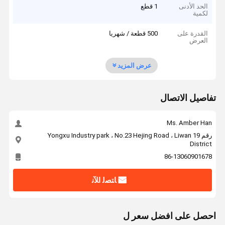
الحد الأدنى
1 قطع
لكمية
القدرة على
500 قطعة / شهريا
العرض
عرض المزيد
تفاصيل الاتصال
Ms. Amber Han
رقم 19 Yongxu Industry park ، No.23 Hejing Road ، Liwan
District
86-13060901678
ﺎﺘﺼﻟ ﺍﻶﻧ
احصل على افضل سعر ل