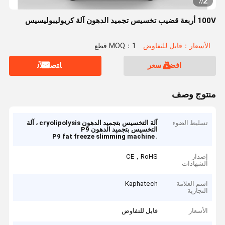
2
7
/
100V أربعة قضيب تخسيس تجميد الدهون آلة كريوليبوليسيس
الأسعار：قابل للتفاوض
MOQ：1 قطع
افضل سعر
ﺎﺘﺼﻟ ﺍﻶﻧ
منتوج وصف
تسليط الضوء
آلة التخسيس بتجميد الدهون cryolipolysis ، آلة
التخسيس بتجميد الدهون P9
,
P9 fat freeze slimming machine
إصدار
CE，RoHS
الشهادات
اسم العلامة
Kaphatech
التجارية
الأسعار
قابل للتفاوض