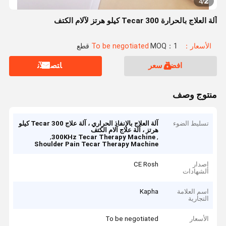
2
4
/
آلة العلاج بالحرارة Tecar 300 كيلو هرتز لآلام الكتف
الأسعار：To be negotiated
MOQ：1 قطع
افضل سعر
ﺎﺘﺼﻟ ﺍﻶﻧ
منتوج وصف
تسليط الضوء
آلة العلاج بالإنفاذ الحراري ، آلة علاج Tecar 300 كيلو
هرتز ، آلة علاج آلام الكتف
,
,
300KHz Tecar Therapy Machine
Shoulder Pain Tecar Therapy Machine
إصدار
CE Rosh
الشهادات
اسم العلامة
Kapha
التجارية
الأسعار
To be negotiated