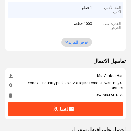
الحد الأدنى
1 قطع
لكمية
القدرة على
1000 قطعة
العرض
عرض المزيد
تفاصيل الاتصال
Ms. Amber Han
رقم 19 Yongxu Industry park ، No.23 Hejing Road ، Liwan
District
86-13060901678
ﺎﺘﺼﻟ ﺍﻶﻧ
احصل على افضل سعر ل