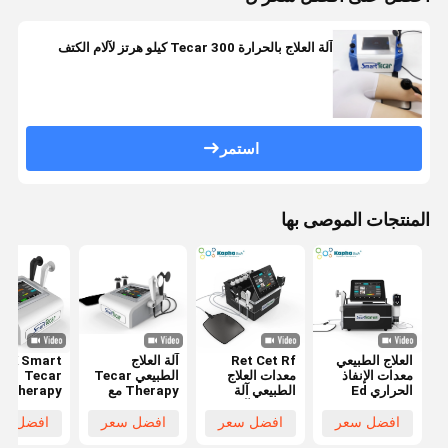
آلة العلاج بالحرارة Tecar 300 كيلو هرتز لآلام الكتف
استمر
المنتجات الموصى بها
العلاج الطبيعي
Ret Cet Rf
آلة العلاج
Smart
معدات الإنفاذ
معدات العلاج
الطبيعي Tecar
Tecar
الحراري Ed
الطبيعي آلة
Therapy مع
Therapy
Shock Wave
تخفيف الآلام
مقابض
Machine
thermy RF
448KHz CET
Smart Tecar
Ret Cet
افضل سعر
افضل سعر
افضل سعر
افضل سع
Smart Tecar
Wave
RET
ET