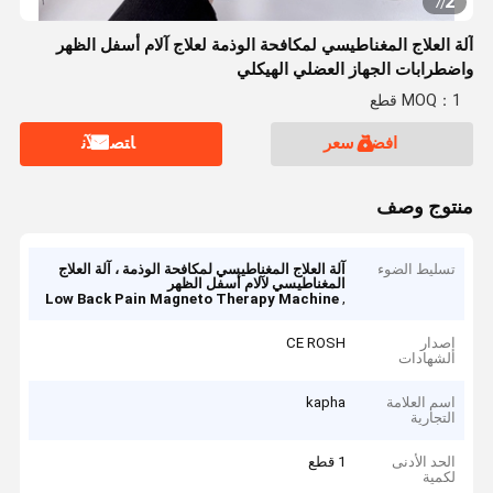
2
7
/
آلة العلاج المغناطيسي لمكافحة الوذمة لعلاج آلام أسفل الظهر
واضطرابات الجهاز العضلي الهيكلي
MOQ：1 قطع
افضل سعر
ﺎﺘﺼﻟ ﺍﻶﻧ
منتوج وصف
تسليط الضوء
آلة العلاج المغناطيسي لمكافحة الوذمة ، آلة العلاج
المغناطيسي لآلام أسفل الظهر
,
Low Back Pain Magneto Therapy Machine
إصدار
CE ROSH
الشهادات
اسم العلامة
kapha
التجارية
الحد الأدنى
1 قطع
لكمية