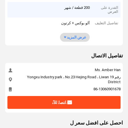
القدرة على
200 قطعة / شهر
العرض
تفاصيل التغليف
ألو بوكس ​​+ كرتون
عرض المزيد
تفاصيل الاتصال
Ms. Amber Han
رقم 19 Yongxu Industry park ، No.23 Hejing Road ، Liwan
District
86-13060901678
ﺎﺘﺼﻟ ﺍﻶﻧ
احصل على افضل سعر ل