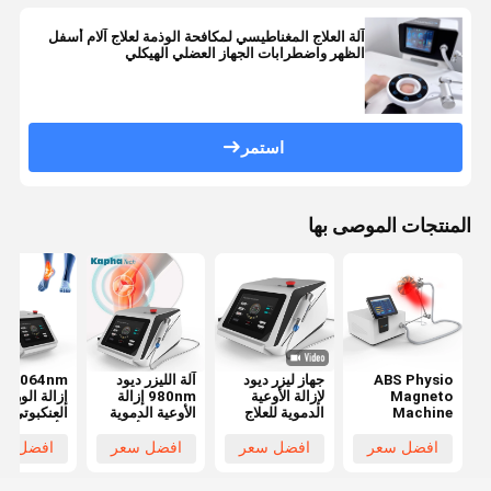
آلة العلاج المغناطيسي لمكافحة الوذمة لعلاج آلام أسفل
الظهر واضطرابات الجهاز العضلي الهيكلي
استمر
المنتجات الموصى بها
ABS Physio
جهاز ليزر ديود
آلة الليزر ديود
1064nm
Magneto
لإزالة الأوعية
980nm إزالة
إزالة الوريد
Machine
الدموية للعلاج
الأوعية الدموية
العنكبوتي م
PMST WAVE
الطبيعي
الدموية الأوردة
الأوعية الدم
PEMF Back
العنكبوتية
عالية التردد
افضل سعر
افضل سعر
افضل سعر
افضل سع
Massager جهاز
العلاج الطبيعي