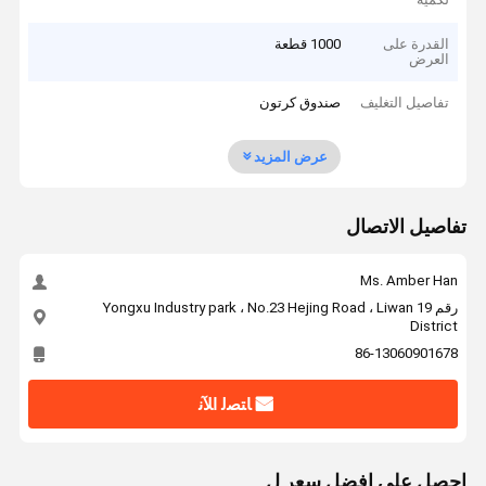
القدرة على
1000 قطعة
العرض
تفاصيل التغليف
صندوق كرتون
عرض المزيد
تفاصيل الاتصال
Ms. Amber Han
رقم 19 Yongxu Industry park ، No.23 Hejing Road ، Liwan
District
86-13060901678
ﺎﺘﺼﻟ ﺍﻶﻧ
احصل على افضل سعر ل