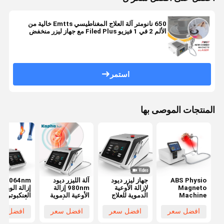
650 نانومتر آلة العلاج المغناطيسي Emtts خالية من
الألم 2 في 1 فيزيو Filed Plus مع جهاز ليزر منخفض
استمر
المنتجات الموصى بها
ABS Physio
جهاز ليزر ديود
آلة الليزر ديود
1064nm
Magneto
لإزالة الأوعية
980nm إزالة
إزالة الوريد
Machine
الدموية للعلاج
الأوعية الدموية
العنكبوتي م
PMST WAVE
الطبيعي
الدموية الأوردة
الأوعية الدم
PEMF Back
العنكبوتية
عالية التردد
افضل سعر
افضل سعر
افضل سعر
افضل سع
Massager جهاز