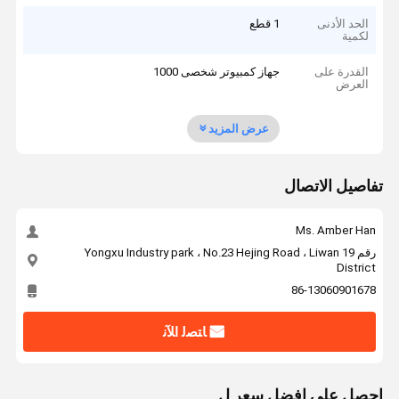
الحد الأدنى
1 قطع
لكمية
القدرة على
جهاز كمبيوتر شخصى 1000
العرض
عرض المزيد
تفاصيل الاتصال
Ms. Amber Han
رقم 19 Yongxu Industry park ، No.23 Hejing Road ، Liwan
District
86-13060901678
ﺎﺘﺼﻟ ﺍﻶﻧ
احصل على افضل سعر ل