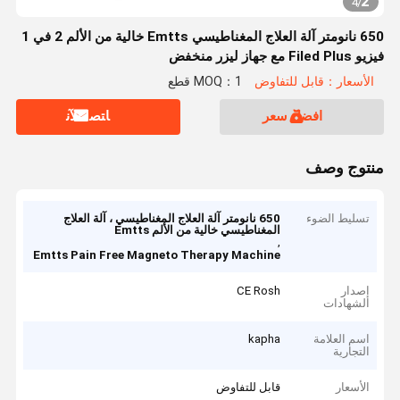
2
4
/
650 نانومتر آلة العلاج المغناطيسي Emtts خالية من الألم 2 في 1
فيزيو Filed Plus مع جهاز ليزر منخفض
الأسعار：قابل للتفاوض
MOQ：1 قطع
افضل سعر
ﺎﺘﺼﻟ ﺍﻶﻧ
منتوج وصف
تسليط الضوء
650 نانومتر آلة العلاج المغناطيسي ، آلة العلاج
المغناطيسي خالية من الألم Emtts
,
Emtts Pain Free Magneto Therapy Machine
إصدار
CE Rosh
الشهادات
اسم العلامة
kapha
التجارية
الأسعار
قابل للتفاوض