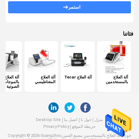
استمر
آلة التقشير النفاث
آلة تحفيز العضلات الكهربائية
فئاتنا
آلة العلاج الطبيعي بالموجات فوق الصوتية
آلة العلاج الضوئي
جهاز الترددات الراديوية
RF الجزئي Microneedling
آلة العلاج
آلة العلاج Tecar
آلة العلاج
آلة العلاج
بالمستخدمين
المغناطيسي
بالموجات ف
الصوتية
آلة العلاج الطبيعي بالليزر
منزل
حول نا
اتصل بنا
Desktop Site
خريطة الموقع
Privacy Policy
جودة
آلة العلاج بالمستخدمين
مصنع الصين.Copyright © 2026 Guangzhou