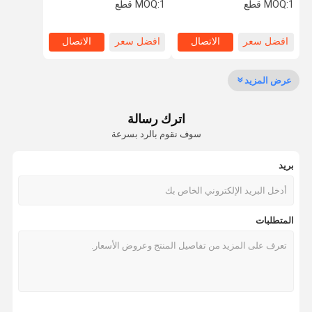
الصوتية لإعادة تأهيل الإصابات
الآلام الرياضية
1 قطع
MOQ:
1 قطع
MOQ:
وتخفيف الآلام
افضل سعر
الاتصال
افضل سعر
الاتصال
مراقبة الجودة
اتصل بنا
اطلب اقتباس
Shopping
Online
عرض المزيد
آلة العلاج بالمستخدمين
اترك رسالة
آلة العلاج Tecar
سوف نقوم بالرد بسرعة
آلة العلاج المغناطيسي
بريد
آلة العلاج بالموجات فوق الصوتية
Exception : INVALID_FETCH - bind failed with errno 22: Invalid argument ip=169.59.237.1
المتطلبات
آلة العلاج ESWT
آلة العلاج الكهرومغناطيسي
آلة تجميد الدهون تحلل الدهون بالتبريد